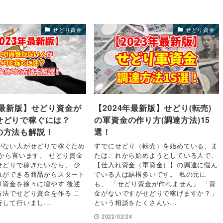
せどり資金
せどり資金
年最新版】せどり資金が
【2024年最新版】せどり(転売)
せどりで稼ぐには？
の軍資金の作り方(調達方法)15
の方法も解説！
選！
がない人がせどりで稼ぐため
すでにせどり（転売）を始めている、ま
から言います。 せどり資金
たはこれから始めようとしている人で、
せどりで稼ぎたいなら、 少
【仕入れ資金（軍資金）】の調達に悩ん
れができる商品からスタート
でいる人は結構多いです。 私の元に
り資金を徐々に増やす 後述
も、 「せどり資金が作れません」 「資
方法でせどり資金を作る こ
金がないですがせどりで稼げますか？」
して行いまし...
という相談をたくさんい...
2022/02/24