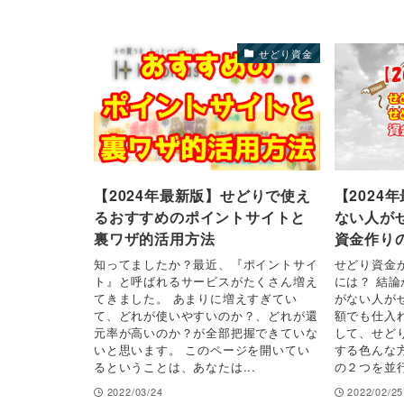
せどり資金
【2024年最新版】せどりで使え
【2024
るおすすめのポイントサイトと
ない人が
裏ワザ的活用方法
資金作り
知ってましたか？最近、『ポイントサイ
せどり資金
ト』と呼ばれるサービスがたくさん増え
には？ 結論
てきました。 あまりに増えすぎてい
がない人が
て、どれが使いやすいのか？、どれが還
額でも仕入
元率が高いのか？が全部把握できていな
して、せど
いと思います。 このページを開いてい
する色んな
るということは、あなたは...
の２つを並行
2022/03/24
2022/02/25