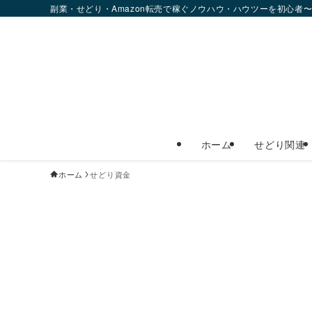
副業・せどり・Amazon転売で稼ぐノウハウ・ハウツーを初心者
ホーム
せどり関連
ホーム
せどり資金