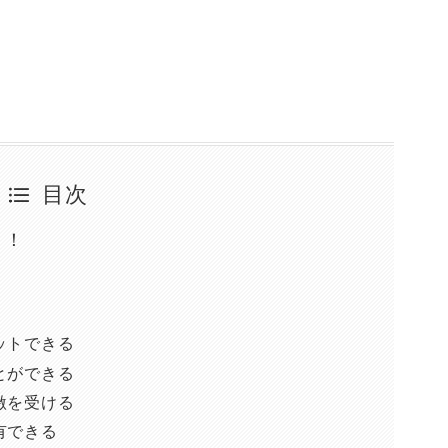
目次
う！
ト
ットできる
とができる
激を受ける
有できる